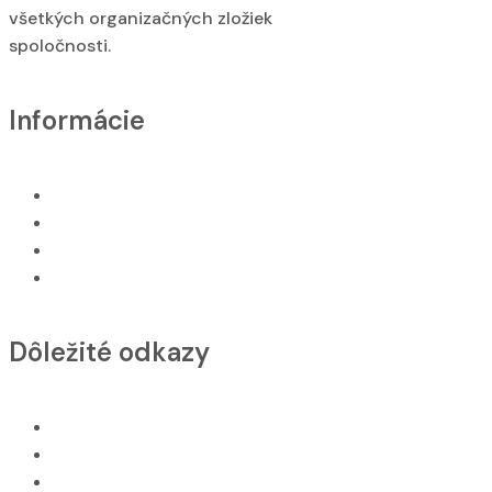
všetkých organizačných zložiek
spoločnosti.
Informácie
O nás
GDPR
VOP
Naše služby
Dôležité odkazy
Všetko o nákupe
Cookies
Naše referencie