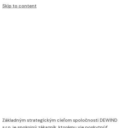
Skip to content
Portfolio
Category:
Main Door
Základným strategickým cieľom spoločnosti DEWIND
s.r.o. je spokojný zákazník, ktorému vie poskytnúť