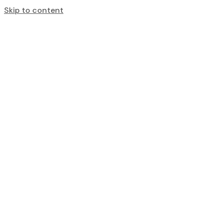
Skip to content
Portfolio
Category:
Door &
Windows