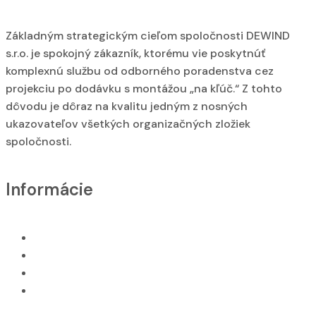
Základným strategickým cieľom spoločnosti DEWIND
s.r.o. je spokojný zákazník, ktorému vie poskytnúť
komplexnú službu od odborného poradenstva cez
projekciu po dodávku s montážou „na kľúč.“ Z tohto
dôvodu je dôraz na kvalitu jedným z nosných
ukazovateľov všetkých organizačných zložiek
spoločnosti.
Informácie
O nás
GDPR
VOP
Naše služby